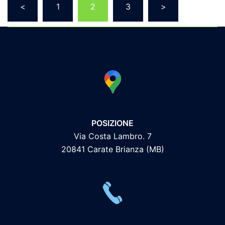
<
1
2
3
>
degli
articoli
POSIZIONE
Via Costa Lambro. 7
20841 Carate Brianza (MB)