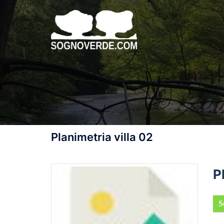
Vai
al
contenuto
Planimetria villa 02
P
S