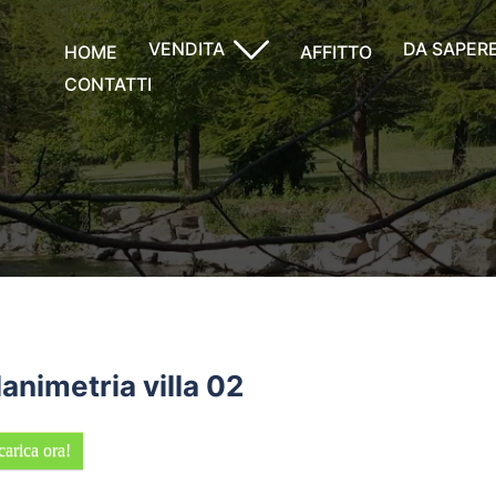
VENDITA
DA SAPER
HOME
AFFITTO
CONTATTI
lanimetria villa 02
carica ora!