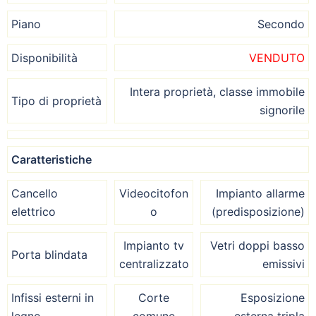
Piano
Secondo
Disponibilità
VENDUTO
Intera proprietà, classe immobile
Tipo di proprietà
signorile
Caratteristiche
Cancello
Videocitofon
Impianto allarme
elettrico
o
(predisposizione)
Impianto tv
Vetri doppi basso
Porta blindata
centralizzato
emissivi
Infissi esterni in
Corte
Esposizione
legno
comune
esterna tripla