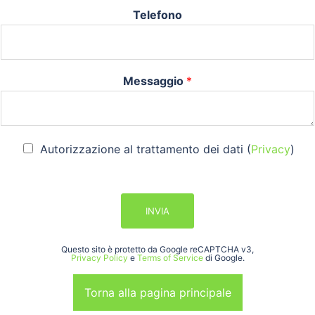
Telefono
Messaggio
*
C
Autorizzazione al trattamento dei dati (
Privacy
)
h
e
c
k
INVIA
b
o
x
Questo sito è protetto da Google reCAPTCHA v3,
e
Privacy Policy
e
Terms of Service
di Google.
s
*
Torna alla pagina principale